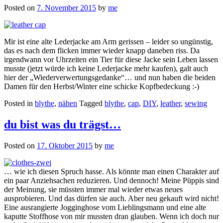
Posted on
7. November 2015
by
me
Mir ist eine alte Lederjacke am Arm gerissen – leider so ungünstig,
das es nach dem flicken immer wieder knapp daneben riss. Da
irgendwann vor Uhrzeiten ein Tier für diese Jacke sein Leben lassen
musste (jetzt würde ich keine Lederjacke mehr kaufen), galt auch
hier der „Wiederverwertungsgedanke“… und nun haben die beiden
Damen für den Herbst/Winter eine schicke Kopfbedeckung :-)
Posted in
blythe
,
nähen
Tagged
blythe
,
cap
,
DIY
,
leather
,
sewing
du bist was du trägst…
Posted on
17. Oktober 2015
by
me
… wie ich diesen Spruch hasse. Als könnte man einen Charakter auf
ein paar Anziehsachen reduzieren. Und dennoch! Meine Püppis sind
der Meinung, sie müssten immer mal wieder etwas neues
ausprobieren. Und das dürfen sie auch. Aber neu gekauft wird nicht!
Eine ausrangierte Jogginghose vom Lieblingsmann und eine alte
kaputte Stoffhose von mir mussten dran glauben. Wenn ich doch nur