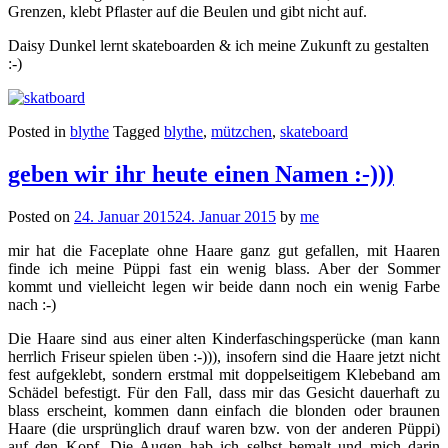
Grenzen, klebt Pflaster auf die Beulen und gibt nicht auf.
Daisy Dunkel lernt skateboarden & ich meine Zukunft zu gestalten
:-)
Posted in
blythe
Tagged
blythe
,
mützchen
,
skateboard
geben wir ihr heute einen Namen :-)))
Posted on
24. Januar 2015
24. Januar 2015
by
me
mir hat die Faceplate ohne Haare ganz gut gefallen, mit Haaren
finde ich meine Püppi fast ein wenig blass. Aber der Sommer
kommt und vielleicht legen wir beide dann noch ein wenig Farbe
nach :-)
Die Haare sind aus einer alten Kinderfaschingsperücke (man kann
herrlich Friseur spielen üben :-))), insofern sind die Haare jetzt nicht
fest aufgeklebt, sondern erstmal mit doppelseitigem Klebeband am
Schädel befestigt. Für den Fall, dass mir das Gesicht dauerhaft zu
blass erscheint, kommen dann einfach die blonden oder braunen
Haare (die ursprünglich drauf waren bzw. von der anderen Püppi)
auf den Kopf. Die Augen hab ich selbst bemalt und mich darin