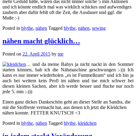
mehr Geduld hätte, wären das nicht immer solche 5 min Aktionen
und ich könnte endlich mal was wirklich schickes und aufwendiges
zaubern aber dafür fehlt oft die Zeit, die Ausdauer und ggf. die
Muße :-)
Posted in
blythe
,
nähen
Tagged
blythe
,
nähen
,
sewing
nähen macht glücklich…
Posted on
22. April 2015
by
me
… und da meine Babys ja nicht nackt in den Sommer
starten können, hab ich die Nähmaschine geschwungen :-))) Ich
kann es nur immer wiederholen „es ist Fummelkram“ und ich bin ja
auch bei weitem kein Profi im nähen und tue mich schwer bei
diesen kleinen Sachen, aber ich werde besser und fluche nur noch
jede 5. min :-)))
Einen ganz dickes Dankeschön geht an dieser Stelle an Sandra, die
mir die Stoffreste vermacht hat, aus denen ich jetzt die Kleidchen
nähen konnte. FETTER KNUTSCH <3
Posted in
blythe
,
nähen
Tagged
blythe
,
kleidchen
in jedem steckt Veränderung