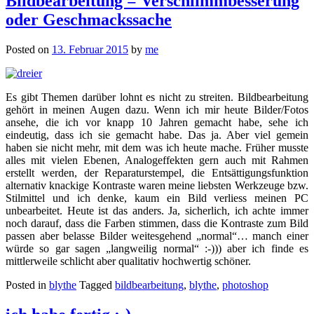
Bildbearbeitung = Verschlimmbesserung
oder Geschmackssache
Posted on
13. Februar 2015
by
me
Es gibt Themen darüber lohnt es nicht zu streiten. Bildbearbeitung
gehört in meinen Augen dazu. Wenn ich mir heute Bilder/Fotos
ansehe, die ich vor knapp 10 Jahren gemacht habe, sehe ich
eindeutig, dass ich sie gemacht habe. Das ja. Aber viel gemein
haben sie nicht mehr, mit dem was ich heute mache. Früher musste
alles mit vielen Ebenen, Analogeffekten gern auch mit Rahmen
erstellt werden, der Reparaturstempel, die Entsättigungsfunktion
alternativ knackige Kontraste waren meine liebsten Werkzeuge bzw.
Stilmittel und ich denke, kaum ein Bild verliess meinen PC
unbearbeitet. Heute ist das anders. Ja, sicherlich, ich achte immer
noch darauf, dass die Farben stimmen, dass die Kontraste zum Bild
passen aber belasse Bilder weitesgehend „normal“… manch einer
würde so gar sagen „langweilig normal“ :-))) aber ich finde es
mittlerweile schlicht aber qualitativ hochwertig schöner.
Posted in
blythe
Tagged
bildbearbeitung
,
blythe
,
photoshop