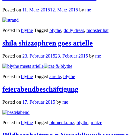
Posted on
11. März 2015
12. März 2015
by
me
Posted in
blythe
Tagged
blythe
,
dolly dress
,
monster hat
shila shizzophren goes arielle
Posted on
23. Februar 2015
23. Februar 2015
by
me
Posted in
blythe
Tagged
arielle
,
blythe
feierabendbeschäftigung
Posted on
17. Februar 2015
by
me
Posted in
blythe
Tagged
blumenkranz
,
blythe
,
mütze