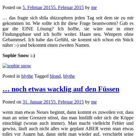
Posted on
5. Februar 2015
5. Februar 2015
by
me
… das fragte sich shila shizzophren jeden Tag seit dem sie zu mir
gekommen ist. Wie sollte ich ihr diese Frage beantworten? Gab es
gar die EINE Lösung? Ich hoffte, sie wäre nur in einer
Findungsphase und ich hoffe weiter. Haare neu. Wimpern ohne
Gebammsel. Ich habe das Gefühl, sie kommt sich schon ein Stück
näher :-) und bekommt einen zweiten Namen.
Sophie Snow :-)
Posted in
blythe
Tagged
blond
,
blythe
… noch etwas wacklig auf den Füssen
Posted on
31. Januar 2015
5. Februar 2015
by
me
wenn man etwas Neues beginnt, dann kommt es zuweilen vor, dass
man an seine Grenzen stösst, das man hinfällt oder sich die Köppe
einschlägt (woran auch immer). Man macht vielleicht Fehler und
gewiss, läuft auch nicht alles wie geplant ABER wenn man etwas
tolles vor Augen hat, dann steht man wieder auf, verschiebt seine