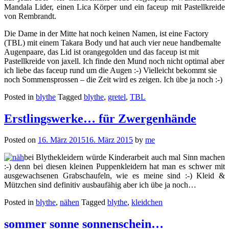
Mandala Lider, einen Lica Körper und ein faceup mit Pastellkreide
von Rembrandt.
Die Dame in der Mitte hat noch keinen Namen, ist eine Factory
(TBL) mit einem Takara Body und hat auch vier neue handbemalte
Augenpaare, das Lid ist orangegolden und das faceup ist mit
Pastellkreide von jaxell. Ich finde den Mund noch nicht optimal aber
ich liebe das faceup rund um die Augen :-) Vielleicht bekommt sie
noch Sommensprossen – die Zeit wird es zeigen. Ich übe ja noch :-)
Posted in
blythe
Tagged
blythe
,
gretel
,
TBL
Erstlingswerke… für Zwergenhände
Posted on
16. März 2015
16. März 2015
by
me
bei Blythekleidern würde Kinderarbeit auch mal Sinn machen
:-) denn bei diesen kleinen Puppenkleidern hat man es schwer mit
ausgewachsenen Grabschaufeln, wie es meine sind :-) Kleid &
Mützchen sind definitiv ausbaufähig aber ich übe ja noch…
Posted in
blythe
,
nähen
Tagged
blythe
,
kleidchen
sommer sonne sonnenschein…