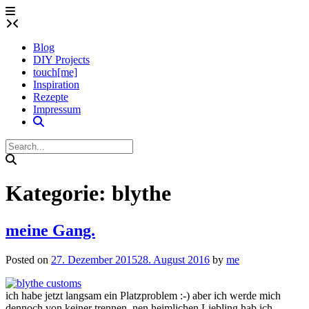
Skip
to
content
Blog
DIY Projects
touch[me]
Inspiration
Rezepte
Impressum
Kategorie:
blythe
meine Gang.
Posted on
27. Dezember 2015
28. August 2016
by
me
ich habe jetzt langsam ein Platzproblem :-) aber ich werde mich
dennoch von keiner trennen. nen heimlichen Liebling hab ich