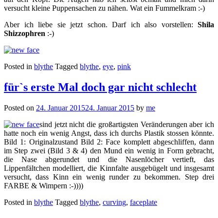
versucht kleine Puppensachen zu nähen. Wat ein Fummelkram :-)
Aber ich liebe sie jetzt schon. Darf ich also vorstellen:
Shila
Shizzophren
:-)
Posted in
blythe
Tagged
blythe
,
eye
,
pink
für`s erste Mal doch gar nicht schlecht
Posted on
24. Januar 2015
24. Januar 2015
by
me
sind jetzt nicht die großartigsten Veränderungen aber ich
hatte noch ein wenig Angst, dass ich durchs Plastik stossen könnte.
Bild 1: Originalzustand Bild 2: Face komplett abgeschliffen, dann
im Step zwei (Bild 3 & 4) den Mund ein wenig in Form gebracht,
die Nase abgerundet und die Nasenlöcher vertieft, das
Lippenfältchen modelliert, die Kinnfalte ausgebügelt und insgesamt
versucht, dass Kinn ein wenig runder zu bekommen. Step drei
FARBE & Wimpern :-))))
Posted in
blythe
Tagged
blythe
,
curving
,
faceplate