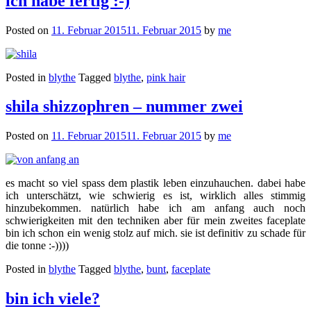
ich habe fertig :-)
Posted on
11. Februar 2015
11. Februar 2015
by
me
Posted in
blythe
Tagged
blythe
,
pink hair
shila shizzophren – nummer zwei
Posted on
11. Februar 2015
11. Februar 2015
by
me
es macht so viel spass dem plastik leben einzuhauchen. dabei habe
ich unterschätzt, wie schwierig es ist, wirklich alles stimmig
hinzubekommen. natürlich habe ich am anfang auch noch
schwierigkeiten mit den techniken aber für mein zweites faceplate
bin ich schon ein wenig stolz auf mich. sie ist definitiv zu schade für
die tonne :-))))
Posted in
blythe
Tagged
blythe
,
bunt
,
faceplate
bin ich viele?