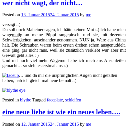
wer nicht wagt, der nicht…
Posted on
13. Januar 2015
24. Januar 2015
by
me
versagt :-)
Da soll noch Mal einer sagen, ich hätte keinen Mut :-) Ich habe mich
wage
mut
ig an meine Püppi rangepirscht und sie, mit dezenten
Schwierigkeiten, auseinander genommen. NUN ja, Ware aus China
halt. Die Schrauben waren beim ersten drehen schon ausgenuddelt,
eine ging gar nicht raus, weil sie zusätzlich verklebt war aber mit
Gewalt geht alles :-)
Und mit noch viel mehr Wagemut habe ich mich ans Anschleifen
gemacht… so sieht es erstmal aus :-)
… und da mir die ursprünglichen Augen nicht gefallen
haben, hab ich gleich mal neue bemalt :-)
Posted in
blythe
Tagged
faceplate
,
schleifen
eine neue liebe ist wie ein neues leben….
Posted on
12. Januar 2015
24. Januar 2015
by
me