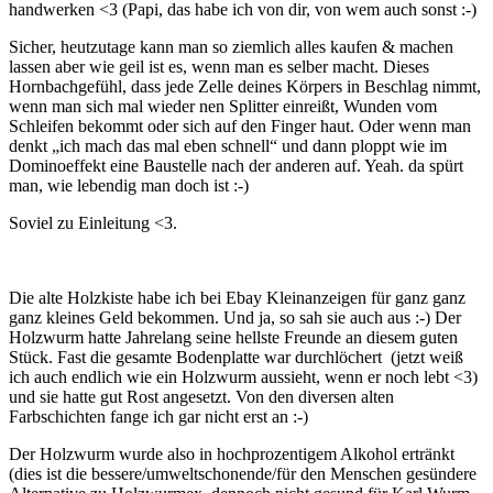
handwerken <3 (Papi, das habe ich von dir, von wem auch sonst :-)
Sicher, heutzutage kann man so ziemlich alles kaufen & machen
lassen aber wie geil ist es, wenn man es selber macht. Dieses
Hornbachgefühl, dass jede Zelle deines Körpers in Beschlag nimmt,
wenn man sich mal wieder nen Splitter einreißt, Wunden vom
Schleifen bekommt oder sich auf den Finger haut. Oder wenn man
denkt „ich mach das mal eben schnell“ und dann ploppt wie im
Dominoeffekt eine Baustelle nach der anderen auf. Yeah. da spürt
man, wie lebendig man doch ist :-)
Soviel zu Einleitung <3.
Die alte Holzkiste habe ich bei Ebay Kleinanzeigen für ganz ganz
ganz kleines Geld bekommen. Und ja, so sah sie auch aus :-) Der
Holzwurm hatte Jahrelang seine hellste Freunde an diesem guten
Stück. Fast die gesamte Bodenplatte war durchlöchert (jetzt weiß
ich auch endlich wie ein Holzwurm aussieht, wenn er noch lebt <3)
und sie hatte gut Rost angesetzt. Von den diversen alten
Farbschichten fange ich gar nicht erst an :-)
Der Holzwurm wurde also in hochprozentigem Alkohol ertränkt
(dies ist die bessere/umweltschonende/für den Menschen gesündere