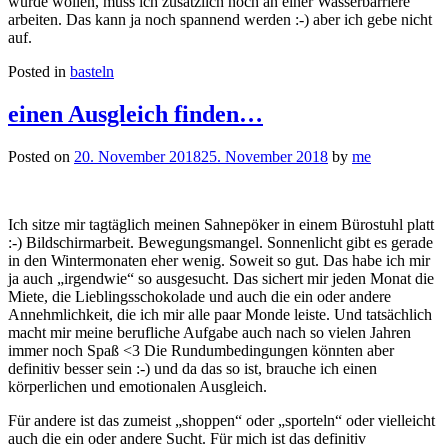
würde wollen, muss ich zusätzlich noch an einer Wasserbarriere
arbeiten. Das kann ja noch spannend werden :-) aber ich gebe nicht
auf.
Posted in
basteln
einen Ausgleich finden…
Posted on
20. November 2018
25. November 2018
by
me
Ich sitze mir tagtäglich meinen Sahnepöker in einem Bürostuhl platt
:-) Bildschirmarbeit. Bewegungsmangel. Sonnenlicht gibt es gerade
in den Wintermonaten eher wenig. Soweit so gut. Das habe ich mir
ja auch „irgendwie“ so ausgesucht. Das sichert mir jeden Monat die
Miete, die Lieblingsschokolade und auch die ein oder andere
Annehmlichkeit, die ich mir alle paar Monde leiste. Und tatsächlich
macht mir meine berufliche Aufgabe auch nach so vielen Jahren
immer noch Spaß <3 Die Rundumbedingungen könnten aber
definitiv besser sein :-) und da das so ist, brauche ich einen
körperlichen und emotionalen Ausgleich.
Für andere ist das zumeist „shoppen“ oder „sporteln“ oder vielleicht
auch die ein oder andere Sucht. Für mich ist das definitiv