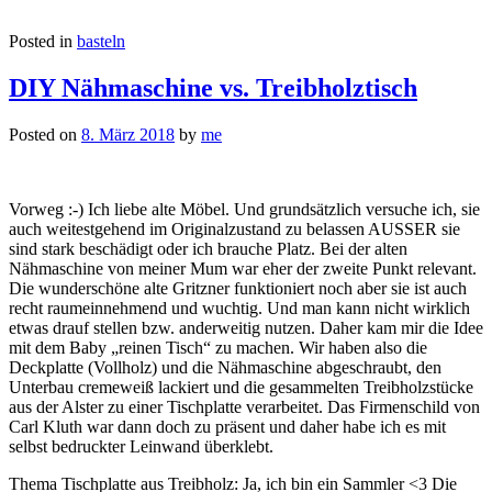
Posted in
basteln
DIY Nähmaschine vs. Treibholztisch
Posted on
8. März 2018
by
me
Vorweg :-) Ich liebe alte Möbel. Und grundsätzlich versuche ich, sie
auch weitestgehend im Originalzustand zu belassen AUSSER sie
sind stark beschädigt oder ich brauche Platz. Bei der alten
Nähmaschine von meiner Mum war eher der zweite Punkt relevant.
Die wunderschöne alte Gritzner funktioniert noch aber sie ist auch
recht raumeinnehmend und wuchtig. Und man kann nicht wirklich
etwas drauf stellen bzw. anderweitig nutzen. Daher kam mir die Idee
mit dem Baby „reinen Tisch“ zu machen. Wir haben also die
Deckplatte (Vollholz) und die Nähmaschine abgeschraubt, den
Unterbau cremeweiß lackiert und die gesammelten Treibholzstücke
aus der Alster zu einer Tischplatte verarbeitet. Das Firmenschild von
Carl Kluth war dann doch zu präsent und daher habe ich es mit
selbst bedruckter Leinwand überklebt.
Thema Tischplatte aus Treibholz: Ja, ich bin ein Sammler <3 Die