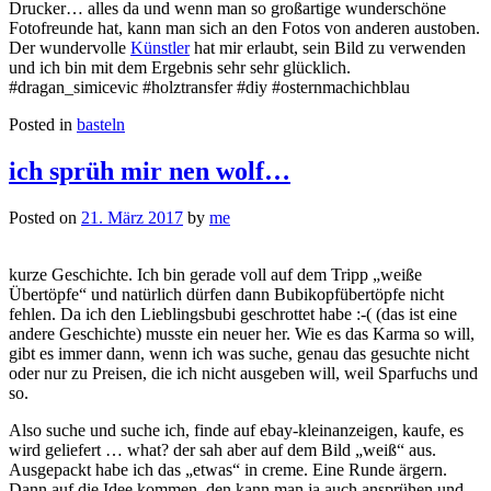
Drucker… alles da und wenn man so großartige wunderschöne
Fotofreunde hat, kann man sich an den Fotos von anderen austoben.
Der wundervolle
Künstler
hat mir erlaubt, sein Bild zu verwenden
und ich bin mit dem Ergebnis sehr sehr glücklich.
#dragan_simicevic #holztransfer #diy #osternmachichblau
Posted in
basteln
ich sprüh mir nen wolf…
Posted on
21. März 2017
by
me
kurze Geschichte. Ich bin gerade voll auf dem Tripp „weiße
Übertöpfe“ und natürlich dürfen dann Bubikopfübertöpfe nicht
fehlen. Da ich den Lieblingsbubi geschrottet habe :-( (das ist eine
andere Geschichte) musste ein neuer her. Wie es das Karma so will,
gibt es immer dann, wenn ich was suche, genau das gesuchte nicht
oder nur zu Preisen, die ich nicht ausgeben will, weil Sparfuchs und
so.
Also suche und suche ich, finde auf ebay-kleinanzeigen, kaufe, es
wird geliefert … what? der sah aber auf dem Bild „weiß“ aus.
Ausgepackt habe ich das „etwas“ in creme. Eine Runde ärgern.
Dann auf die Idee kommen, den kann man ja auch ansprühen und