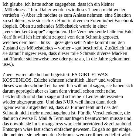
Ich glaube, ich hatte schon zugegeben, dass ich ein kleiner
„Möbelmessi“ bin. Daher werden wir dieses Thema nicht weiter
vertiefen :-) Aber ich möchte es zum Anlass nehmen, eine Situation
zu schildern, wie sie sich zu Hauf in diversen Foren in/bei Facebook
abspielt. Oben zu sehendes Möbelstück wurde in einer
„verschenkenGruppe“ angeboten. Die Verschenkende hatte ein Bild
(darf & will ich hier nicht zeigen) von dem Schrank gepostet,
welches dem hier – links – gezeigten sehr Nahe kommt und den
Zustand des Möbelstückes – vorher – gut beschreibt. Zusätzlich hat
sie darauf hingewiesen, dass dieser tolle Schrank diverse Macken
hat (Furnier stellenweise lose oder ganz ab, in die Jahre gekommen
usw.).
Zuerst waren alle hellauf begeistert. ES GIBT ETWAS
KOSTENLOS. Etliche schrieen schriftlich „hier“ und wollten
dieses wunderschöne Teil haben. Ich will nicht sagen, sie haben sich
darum geprügelt aber es kam dem virtuell schon recht nahe.
Letztendlich sind dann sage und schreibe 7 Leute/Interessenten
wieder abgesprungen. Und das NUR weil ihnen dann doch
irgendwann aufgefallen ist, dass da Furnier fehlt und das der
Schrank nicht mehr niegelnagelneu ist. Für die Verschenkende, die
dadurch diverse E-Mail & Terminanfragen beantworten musste und
das obwohl sie im Umzugstress war, echt nervtötend & zeitraubend.
Entsorgen wäre fast schon einfacher gewesen. Es gab so gar einige,
die meinten, sie nehmen den Schrank, wenn er ihnen geliefert wird.