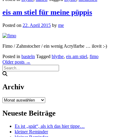
eis am stiel für meine püppis
Posted on
22. April 2015
by
me
Fimo / Zahnstocher / ein wenig Acrylfarbe … ilovit :-)
Posted in
basteln
Tagged
blythe
,
eis am stiel
,
fimo
Posts
Older posts
→
navigation
Archiv
Archiv
Neueste Beiträge
Es ist „spät“, als ich das hier tippe…
kleiner Reminder