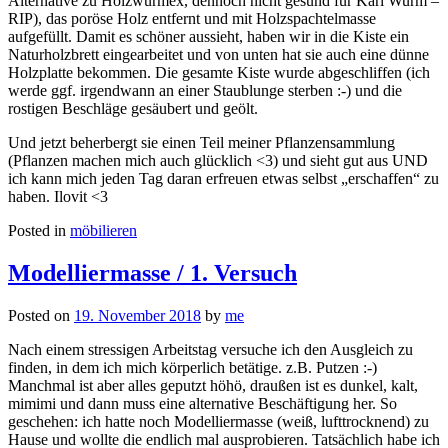
Alternative zu Holzwurmex, dennoch nicht gesund für Karl Wurm –
RIP), das poröse Holz entfernt und mit Holzspachtelmasse
aufgefüllt. Damit es schöner aussieht, haben wir in die Kiste ein
Naturholzbrett eingearbeitet und von unten hat sie auch eine dünne
Holzplatte bekommen. Die gesamte Kiste wurde abgeschliffen (ich
werde ggf. irgendwann an einer Staublunge sterben :-) und die
rostigen Beschläge gesäubert und geölt.
Und jetzt beherbergt sie einen Teil meiner Pflanzensammlung
(Pflanzen machen mich auch glücklich <3) und sieht gut aus UND
ich kann mich jeden Tag daran erfreuen etwas selbst „erschaffen“ zu
haben. Ilovit <3
Posted in
möbilieren
Modelliermasse / 1. Versuch
Posted on
19. November 2018
by
me
Nach einem stressigen Arbeitstag versuche ich den Ausgleich zu
finden, in dem ich mich körperlich betätige. z.B. Putzen :-)
Manchmal ist aber alles geputzt höhö, draußen ist es dunkel, kalt,
mimimi und dann muss eine alternative Beschäftigung her. So
geschehen: ich hatte noch Modelliermasse (weiß, lufttrocknend) zu
Hause und wollte die endlich mal ausprobieren. Tatsächlich habe ich