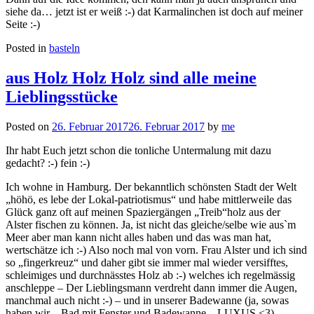
siehe da… jetzt ist er weiß :-) dat Karmalinchen ist doch auf meiner
Seite :-)
Posted in
basteln
aus Holz Holz Holz sind alle meine
Lieblingsstücke
Posted on
26. Februar 2017
26. Februar 2017
by
me
Ihr habt Euch jetzt schon die tonliche Untermalung mit dazu
gedacht? :-) fein :-)
Ich wohne in Hamburg. Der bekanntlich schönsten Stadt der Welt
„höhö, es lebe der Lokal-patriotismus“ und habe mittlerweile das
Glück ganz oft auf meinen Spaziergängen „Treib“holz aus der
Alster fischen zu können. Ja, ist nicht das gleiche/selbe wie aus`m
Meer aber man kann nicht alles haben und das was man hat,
wertschätze ich :-) Also noch mal von vorn. Frau Alster und ich sind
so „fingerkreuz“ und daher gibt sie immer mal wieder versifftes,
schleimiges und durchnässtes Holz ab :-) welches ich regelmässig
anschleppe – Der Lieblingsmann verdreht dann immer die Augen,
manchmal auch nicht :-) – und in unserer Badewanne (ja, sowas
haben wir – Bad mit Fenster und Badewanne – LUXUS <3)