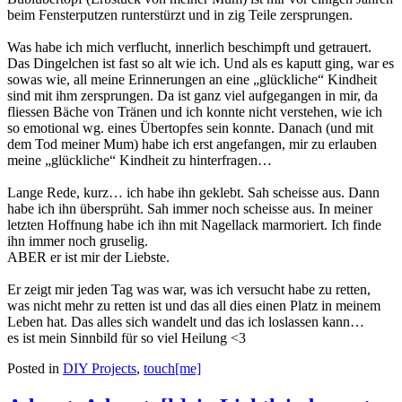
beim Fensterputzen runterstürzt und in zig Teile zersprungen.
Was habe ich mich verflucht, innerlich beschimpft und getrauert.
Das Dingelchen ist fast so alt wie ich. Und als es kaputt ging, war es
sowas wie, all meine Erinnerungen an eine „glückliche“ Kindheit
sind mit ihm zersprungen. Da ist ganz viel aufgegangen in mir, da
fliessen Bäche von Tränen und ich konnte nicht verstehen, wie ich
so emotional wg. eines Übertopfes sein konnte. Danach (und mit
dem Tod meiner Mum) habe ich erst angefangen, mir zu erlauben
meine „glückliche“ Kindheit zu hinterfragen…
Lange Rede, kurz… ich habe ihn geklebt. Sah scheisse aus. Dann
habe ich ihn übersprüht. Sah immer noch scheisse aus. In meiner
letzten Hoffnung habe ich ihn mit Nagellack marmoriert. Ich finde
ihn immer noch gruselig.
ABER er ist mir der Liebste.
Er zeigt mir jeden Tag was war, was ich versucht habe zu retten,
was nicht mehr zu retten ist und das all dies einen Platz in meinem
Leben hat. Das alles sich wandelt und das ich loslassen kann…
es ist mein Sinnbild für so viel Heilung <3
Posted in
DIY Projects
,
touch[me]