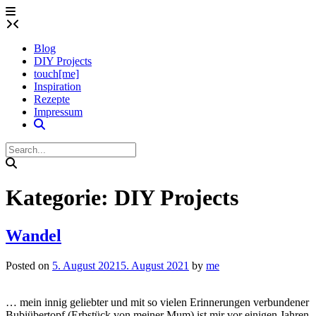
Skip
to
content
Blog
DIY Projects
touch[me]
Inspiration
Rezepte
Impressum
Kategorie:
DIY Projects
Wandel
Posted on
5. August 2021
5. August 2021
by
me
… mein innig geliebter und mit so vielen Erinnerungen verbundener
Bubiübertopf (Erbstück von meiner Mum) ist mir vor einigen Jahren