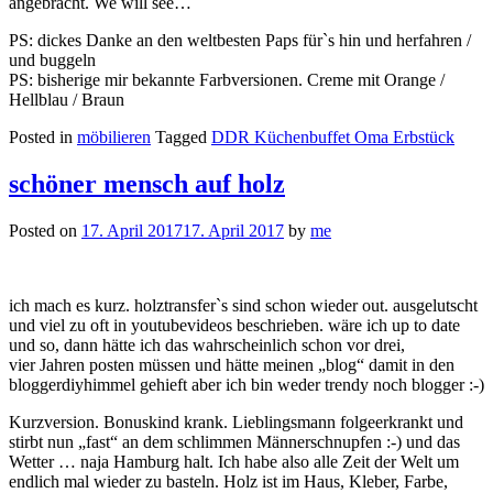
angebracht. We will see…
PS: dickes Danke an den weltbesten Paps für`s hin und herfahren /
und buggeln
PS: bisherige mir bekannte Farbversionen. Creme mit Orange /
Hellblau / Braun
Posted in
möbilieren
Tagged
DDR Küchenbuffet Oma Erbstück
schöner mensch auf holz
Posted on
17. April 2017
17. April 2017
by
me
ich mach es kurz. holztransfer`s sind schon wieder out. ausgelutscht
und viel zu oft in youtubevideos beschrieben. wäre ich up to date
und so, dann hätte ich das wahrscheinlich schon vor drei,
vier Jahren posten müssen und hätte meinen „blog“ damit in den
bloggerdiyhimmel gehieft aber ich bin weder trendy noch blogger :-)
Kurzversion. Bonuskind krank. Lieblingsmann folgeerkrankt und
stirbt nun „fast“ an dem schlimmen Männerschnupfen :-) und das
Wetter … naja Hamburg halt. Ich habe also alle Zeit der Welt um
endlich mal wieder zu basteln. Holz ist im Haus, Kleber, Farbe,