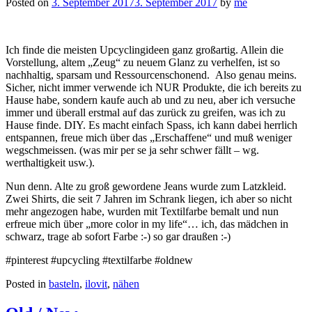
Posted on
3. September 2017
3. September 2017
by
me
Ich finde die meisten Upcyclingideen ganz großartig. Allein die
Vorstellung, altem „Zeug“ zu neuem Glanz zu verhelfen, ist so
nachhaltig, sparsam und Ressourcenschonend. Also genau meins.
Sicher, nicht immer verwende ich NUR Produkte, die ich bereits zu
Hause habe, sondern kaufe auch ab und zu neu, aber ich versuche
immer und überall erstmal auf das zurück zu greifen, was ich zu
Hause finde. DIY. Es macht einfach Spass, ich kann dabei herrlich
entspannen, freue mich über das „Erschaffene“ und muß weniger
wegschmeissen. (was mir per se ja sehr schwer fällt – wg.
werthaltigkeit usw.).
Nun denn. Alte zu groß gewordene Jeans wurde zum Latzkleid.
Zwei Shirts, die seit 7 Jahren im Schrank liegen, ich aber so nicht
mehr angezogen habe, wurden mit Textilfarbe bemalt und nun
erfreue mich über „more color in my life“… ich, das mädchen in
schwarz, trage ab sofort Farbe :-) so gar draußen :-)
#pinterest #upcycling #textilfarbe #oldnew
Posted in
basteln
,
ilovit
,
nähen