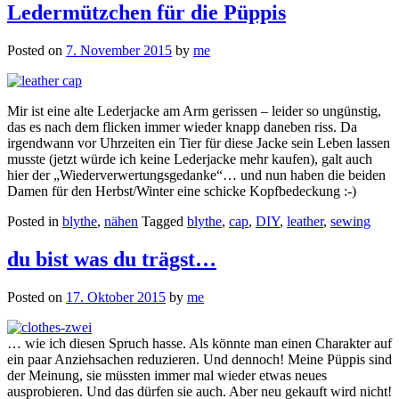
Ledermützchen für die Püppis
Posted on
7. November 2015
by
me
Mir ist eine alte Lederjacke am Arm gerissen – leider so ungünstig,
das es nach dem flicken immer wieder knapp daneben riss. Da
irgendwann vor Uhrzeiten ein Tier für diese Jacke sein Leben lassen
musste (jetzt würde ich keine Lederjacke mehr kaufen), galt auch
hier der „Wiederverwertungsgedanke“… und nun haben die beiden
Damen für den Herbst/Winter eine schicke Kopfbedeckung :-)
Posted in
blythe
,
nähen
Tagged
blythe
,
cap
,
DIY
,
leather
,
sewing
du bist was du trägst…
Posted on
17. Oktober 2015
by
me
… wie ich diesen Spruch hasse. Als könnte man einen Charakter auf
ein paar Anziehsachen reduzieren. Und dennoch! Meine Püppis sind
der Meinung, sie müssten immer mal wieder etwas neues
ausprobieren. Und das dürfen sie auch. Aber neu gekauft wird nicht!