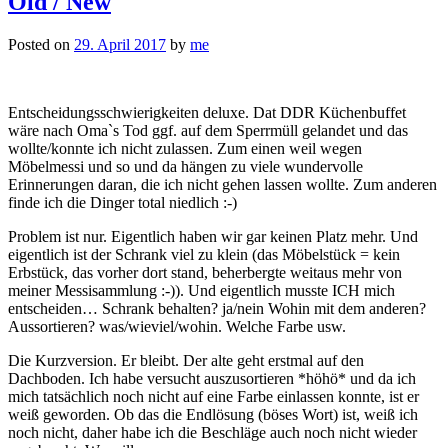
Old / New
Posted on
29. April 2017
by
me
Entscheidungsschwierigkeiten deluxe. Dat DDR Küchenbuffet
wäre nach Oma`s Tod ggf. auf dem Sperrmüll gelandet und das
wollte/konnte ich nicht zulassen. Zum einen weil wegen
Möbelmessi und so und da hängen zu viele wundervolle
Erinnerungen daran, die ich nicht gehen lassen wollte. Zum anderen
finde ich die Dinger total niedlich :-)
Problem ist nur. Eigentlich haben wir gar keinen Platz mehr. Und
eigentlich ist der Schrank viel zu klein (das Möbelstück = kein
Erbstück, das vorher dort stand, beherbergte weitaus mehr von
meiner Messisammlung :-)). Und eigentlich musste ICH mich
entscheiden… Schrank behalten? ja/nein Wohin mit dem anderen?
Aussortieren? was/wieviel/wohin. Welche Farbe usw.
Die Kurzversion. Er bleibt. Der alte geht erstmal auf den
Dachboden. Ich habe versucht auszusortieren *höhö* und da ich
mich tatsächlich noch nicht auf eine Farbe einlassen konnte, ist er
weiß geworden. Ob das die Endlösung (böses Wort) ist, weiß ich
noch nicht, daher habe ich die Beschläge auch noch nicht wieder