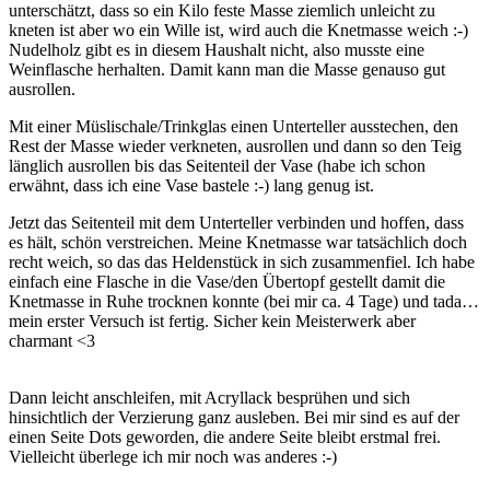
unterschätzt, dass so ein Kilo feste Masse ziemlich unleicht zu
kneten ist aber wo ein Wille ist, wird auch die Knetmasse weich :-)
Nudelholz gibt es in diesem Haushalt nicht, also musste eine
Weinflasche herhalten. Damit kann man die Masse genauso gut
ausrollen.
Mit einer Müslischale/Trinkglas einen Unterteller ausstechen, den
Rest der Masse wieder verkneten, ausrollen und dann so den Teig
länglich ausrollen bis das Seitenteil der Vase (habe ich schon
erwähnt, dass ich eine Vase bastele :-) lang genug ist.
Jetzt das Seitenteil mit dem Unterteller verbinden und hoffen, dass
es hält, schön verstreichen. Meine Knetmasse war tatsächlich doch
recht weich, so das das Heldenstück in sich zusammenfiel. Ich habe
einfach eine Flasche in die Vase/den Übertopf gestellt damit die
Knetmasse in Ruhe trocknen konnte (bei mir ca. 4 Tage) und tada…
mein erster Versuch ist fertig. Sicher kein Meisterwerk aber
charmant <3
Dann leicht anschleifen, mit Acryllack besprühen und sich
hinsichtlich der Verzierung ganz ausleben. Bei mir sind es auf der
einen Seite Dots geworden, die andere Seite bleibt erstmal frei.
Vielleicht überlege ich mir noch was anderes :-)