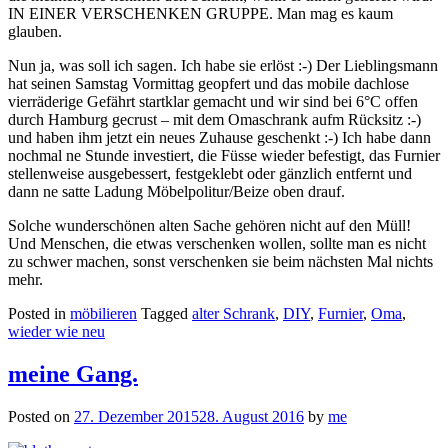
IN EINER VERSCHENKEN GRUPPE. Man mag es kaum
glauben.
Nun ja, was soll ich sagen. Ich habe sie erlöst :-) Der Lieblingsmann
hat seinen Samstag Vormittag geopfert und das mobile dachlose
vierräderige Gefährt startklar gemacht und wir sind bei 6°C offen
durch Hamburg gecrust – mit dem Omaschrank aufm Rücksitz :-)
und haben ihm jetzt ein neues Zuhause geschenkt :-) Ich habe dann
nochmal ne Stunde investiert, die Füsse wieder befestigt, das Furnier
stellenweise ausgebessert, festgeklebt oder gänzlich entfernt und
dann ne satte Ladung Möbelpolitur/Beize oben drauf.
Solche wunderschönen alten Sache gehören nicht auf den Müll!
Und Menschen, die etwas verschenken wollen, sollte man es nicht
zu schwer machen, sonst verschenken sie beim nächsten Mal nichts
mehr.
Posted in
möbilieren
Tagged
alter Schrank
,
DIY
,
Furnier
,
Oma
,
wieder wie neu
meine Gang.
Posted on
27. Dezember 2015
28. August 2016
by
me