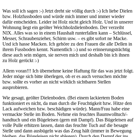
Was soll ich sagen :-) Jetzt dreht sie völlig durch :-) Ich liebe Dielen
bzw. Holzfussboden und würde mich immer und immer wieder
dafür entscheiden. Leider ist Holz nicht gleich Holz. Und in unserer
Wohnung liegt ein geölter Weichholzdielenboden. Der verzeiht
NIX. Alles was so in einem Haushalt runterfallen kann – Schlüssel,
Messer, Schraubenzieher, Schirm usw. – es gibt sofort ne Macke.
Und ich hasse Macken. Ich gehöre zu den Frauen die alle Dellen in
ihrem Fussboden kennt. Namentlich :-) und so erinnerungsträchtig
diese auch sein mögen, sie nerven mich und deshalb bin ich ihnen
zu Holz gerückt :-)
Allem voran!!! Ich übernehme keine Haftung für das was jetzt folgt.
Jeder möge sich bitte überlegen, ob er es auch versuchen möchte
bzw. sollte es vorher an nicht wirklich sichtbaren Stellen
ausprobieren.
Wie gesagt, geölter Dielenboden. (Bei einem lackiertem Boden
funktioniert es nicht, da man durch die Feuchtigkeit bzw. Hitze den
Lack aufweichen bzw. beschädigen würde). Mann/Frau habe eine
vermackte Stelle im Boden. Nehme ein feuchtes Baumwolltuch/-
handtuch und ein Bügeleisen (gern mit Dampf). Das Bügeleisen auf
volle Pulle erhitzen lassen, dann das feuchte Tuch auf die besagte
Stelle und dann ausbügeln was das Zeug hält (immer in Bewegung
bleiben, das Bügeleisen nicht ablegen). Durch den Dampf der ins