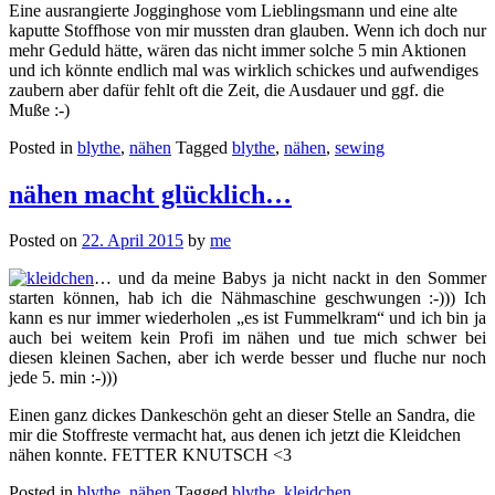
Eine ausrangierte Jogginghose vom Lieblingsmann und eine alte
kaputte Stoffhose von mir mussten dran glauben. Wenn ich doch nur
mehr Geduld hätte, wären das nicht immer solche 5 min Aktionen
und ich könnte endlich mal was wirklich schickes und aufwendiges
zaubern aber dafür fehlt oft die Zeit, die Ausdauer und ggf. die
Muße :-)
Posted in
blythe
,
nähen
Tagged
blythe
,
nähen
,
sewing
nähen macht glücklich…
Posted on
22. April 2015
by
me
… und da meine Babys ja nicht nackt in den Sommer
starten können, hab ich die Nähmaschine geschwungen :-))) Ich
kann es nur immer wiederholen „es ist Fummelkram“ und ich bin ja
auch bei weitem kein Profi im nähen und tue mich schwer bei
diesen kleinen Sachen, aber ich werde besser und fluche nur noch
jede 5. min :-)))
Einen ganz dickes Dankeschön geht an dieser Stelle an Sandra, die
mir die Stoffreste vermacht hat, aus denen ich jetzt die Kleidchen
nähen konnte. FETTER KNUTSCH <3
Posted in
blythe
,
nähen
Tagged
blythe
,
kleidchen