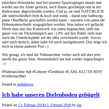
einzelnen Holzstücke sind bei unseren Spaziergängen immer mal
wieder aus der Alster gefischt, nach Hause geschleppt und in der
Badewanne abgeschrubbt worden. Und ja, sie sind NATÜRLICH
alle unterschiedlich breit & hoch und somit – damit eine halbwegs
plane Oberfläche geschaffen werden kann – mussten von unten die
Höhenunterschiede ausgeglichen werden. Was haben wir geflucht.
Wenn man also das Kunstwerk von unten begutachtet, sieht das
ganze wie ein Flickenteppich aus :-) PS: auf den Bilder sieht man
noch die Unterholzplatte auf der alles verschraubt wurde. Sowas
stört mich tierisch, daher habe ich noch nachgebessert. Das zeige ich
euch in einem anderen Post :-)
Wie gesagt, ich fand die Nähmaschine vorher auch toll aber jetzt
macht das ganze Sinn. #teamnützlich hat mal wieder zugeschlagen
:-)
#Nähmaschine #alt #Gritzner #Treibholz #CARL KLUTH #DIY
#vorhernachher
Posted in
möbilieren
Ich habe unseren Dielenboden gebügelt
Posted on
13. Februar 2018
13. Februar 2018
by
me