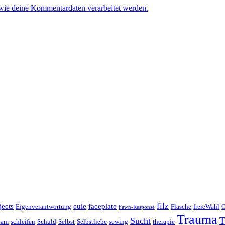
 wie deine Kommentardaten verarbeitet werden.
filz
jects
eule
faceplate
Eigenverantwortung
Flasche
freieWahl
G
Fawn-Response
Trauma
T
Sucht
ham
schleifen
Schuld
Selbst
Selbstliebe
sewing
therapie