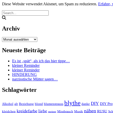
Diese Website verwendet Akismet, um Spam zu reduzieren.
Erfahre,
Archiv
Archiv
Neueste Beiträge
Es ist „spät“, als ich das hier tippe…
kleiner Reminder
kleiner Reminder
HINDERUNG
narzisstische Mütter sagen…
Schlagwörter
blythe
DIY
DIY Pro
Alkohol
alt
Beziehung
blond
blumenstrauss
danke
nähen
kreidefarbe
liebe
RUSU
kleidchen
Missbrauch
Musik
Sc
meiner