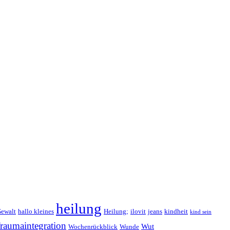
heilung
ewalt
hallo kleines
Heilung;
ilovit
jeans
kindheit
kind sein
raumaintegration
Wut
Wochenrückblick
Wunde