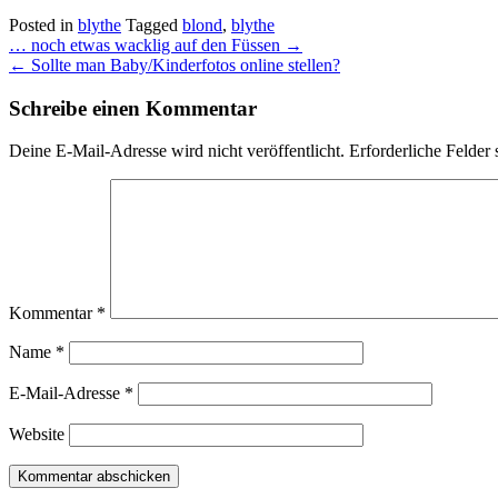
Posted in
blythe
Tagged
blond
,
blythe
Post
… noch etwas wacklig auf den Füssen
→
navigation
←
Sollte man Baby/Kinderfotos online stellen?
Schreibe einen Kommentar
Deine E-Mail-Adresse wird nicht veröffentlicht.
Erforderliche Felder 
Kommentar
*
Name
*
E-Mail-Adresse
*
Website