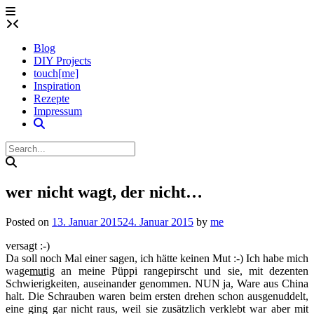
Skip
to
content
Blog
DIY Projects
touch[me]
Inspiration
Rezepte
Impressum
wer nicht wagt, der nicht…
Posted on
13. Januar 2015
24. Januar 2015
by
me
versagt :-)
Da soll noch Mal einer sagen, ich hätte keinen Mut :-) Ich habe mich
wage
mut
ig an meine Püppi rangepirscht und sie, mit dezenten
Schwierigkeiten, auseinander genommen. NUN ja, Ware aus China
halt. Die Schrauben waren beim ersten drehen schon ausgenuddelt,
eine ging gar nicht raus, weil sie zusätzlich verklebt war aber mit