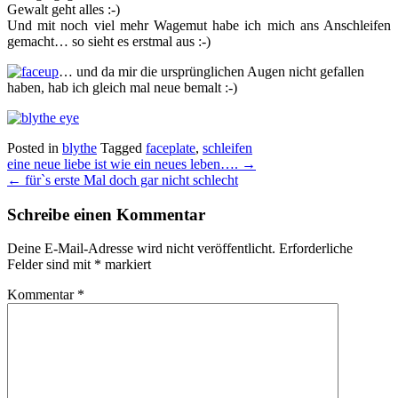
Gewalt geht alles :-)
Und mit noch viel mehr Wagemut habe ich mich ans Anschleifen
gemacht… so sieht es erstmal aus :-)
… und da mir die ursprünglichen Augen nicht gefallen
haben, hab ich gleich mal neue bemalt :-)
Posted in
blythe
Tagged
faceplate
,
schleifen
Post
eine neue liebe ist wie ein neues leben….
→
navigation
←
für`s erste Mal doch gar nicht schlecht
Schreibe einen Kommentar
Deine E-Mail-Adresse wird nicht veröffentlicht.
Erforderliche
Felder sind mit
*
markiert
Kommentar
*