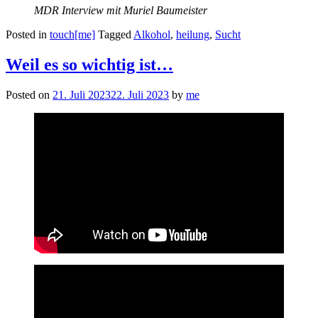
MDR Interview mit Muriel Baumeister
Posted in
touch[me]
Tagged
Alkohol
,
heilung
,
Sucht
Weil es so wichtig ist…
Posted on
21. Juli 2023
22. Juli 2023
by
me