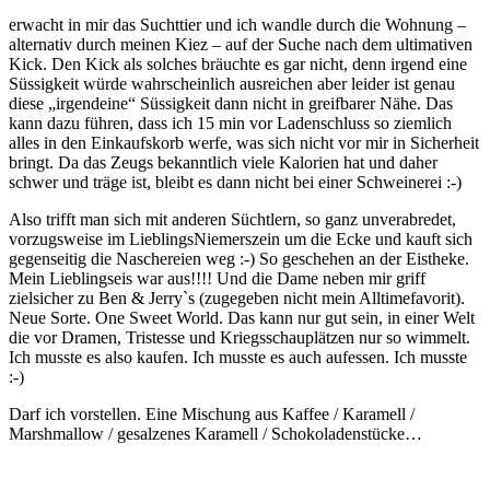
erwacht in mir das Suchttier und ich wandle durch die Wohnung –
alternativ durch meinen Kiez – auf der Suche nach dem ultimativen
Kick. Den Kick als solches bräuchte es gar nicht, denn irgend eine
Süssigkeit würde wahrscheinlich ausreichen aber leider ist genau
diese „irgendeine“ Süssigkeit dann nicht in greifbarer Nähe. Das
kann dazu führen, dass ich 15 min vor Ladenschluss so ziemlich
alles in den Einkaufskorb werfe, was sich nicht vor mir in Sicherheit
bringt. Da das Zeugs bekanntlich viele Kalorien hat und daher
schwer und träge ist, bleibt es dann nicht bei einer Schweinerei :-)
Also trifft man sich mit anderen Süchtlern, so ganz unverabredet,
vorzugsweise im LieblingsNiemerszein um die Ecke und kauft sich
gegenseitig die Naschereien weg :-) So geschehen an der Eistheke.
Mein Lieblingseis war aus!!!! Und die Dame neben mir griff
zielsicher zu Ben & Jerry`s (zugegeben nicht mein Alltimefavorit).
Neue Sorte. One Sweet World. Das kann nur gut sein, in einer Welt
die vor Dramen, Tristesse und Kriegsschauplätzen nur so wimmelt.
Ich musste es also kaufen. Ich musste es auch aufessen. Ich musste
:-)
Darf ich vorstellen. Eine Mischung aus Kaffee / Karamell /
Marshmallow / gesalzenes Karamell / Schokoladenstücke…