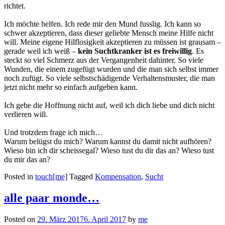
richtet.
Ich möchte helfen. Ich rede mir den Mund fusslig. Ich kann so
schwer akzeptieren, dass dieser geliebte Mensch meine Hilfe nicht
will. Meine eigene Hilflosigkeit akzeptieren zu müssen ist grausam –
gerade weil ich weiß –
kein Suchtkranker ist es freiwillig
. Es
steckt so viel Schmerz aus der Vergangenheit dahinter. So viele
Wunden, die einem zugefügt wurden und die man sich selbst immer
noch zufügt. So viele selbstschädigende Verhaltensmuster, die man
jetzt nicht mehr so einfach aufgeben kann.
Ich gebe die Hoffnung nicht auf, weil ich dich liebe und dich nicht
verlieren will.
Und trotzdem frage ich mich…
Warum belügst du mich? Warum kannst du damit nicht aufhören?
Wieso bin ich dir scheissegal? Wieso tust du dir das an? Wieso tust
du mir das an?
Posted in
touch[me]
Tagged
Kompensation
,
Sucht
alle paar monde…
Posted on
29. März 2017
6. April 2017
by
me