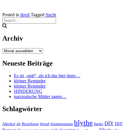
Posted in
ilovit
Tagged
Sucht
Archiv
Archiv
Neueste Beiträge
Es ist „spät“, als ich das hier tippe…
kleiner Reminder
kleiner Reminder
HINDERUNG
narzisstische Mütter sagen…
Schlagwörter
blythe
DIY
DIY
Alkohol
alt
Beziehung
blond
blumenstrauss
danke
filz