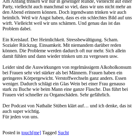
Am Anfang trinken wir nur in geselliger Runde, vielleicht auf einer
Party, vielleicht auch manchmal so viel, dass wir uns nicht mehr an
den Abend erinnern können. Doch irgendwann trinken wir auch
heimlich. Weil wir Angst haben, dass es ein schlechtes Bild auf uns
wirft. Vielleicht weil wir uns schämen. Und genau das ist das
Problem dabei.
Ein Kreislauf. Der Heimlichkeit. Stressbewältigung. Scham.
Sozialer Rückzug. Einsamkeit. Mit niemandem darüber reden
können. Die Probleme werden dadurch oft nur mehr. Sich allein
damit fühlen und dann wieder trinken um zu vergessen usw.
Leider sind die Auswirkungen von regelmässigem Alkoholkonsum
bei Frauen sehr viel stärker als bei Männern. Frauen haben ein
geringeres Körpergewicht. Verstoffwechseln ganz anders. Essen
weniger. Dadurch schlägt ein Glas Wein bei einer Frau genauso
stark zu Buche wie beim Mann eine ganze Flasche. Das führt bei
Frauen viel schneller zu Organschäden. Sehr gefährlich.
Der Podcast von Nathalie Stüben klärt auf… und ich denke, das ist
auch super wichtig.
Für jeden von uns.
Posted in
touch[me]
Tagged
Sucht