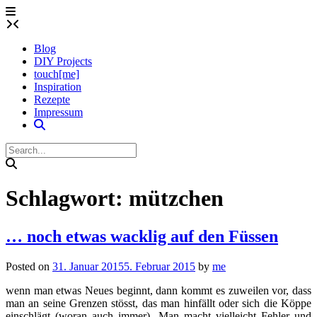
Skip
to
content
Blog
DIY Projects
touch[me]
Inspiration
Rezepte
Impressum
Schlagwort:
mützchen
… noch etwas wacklig auf den Füssen
Posted on
31. Januar 2015
5. Februar 2015
by
me
wenn man etwas Neues beginnt, dann kommt es zuweilen vor, dass
man an seine Grenzen stösst, das man hinfällt oder sich die Köppe
einschlägt (woran auch immer). Man macht vielleicht Fehler und