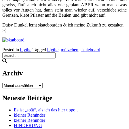
gewiss, läuft auch nicht alles wie geplant ABER wenn man etwas
tolles vor Augen hat, dann steht man wieder auf, verschiebt seine
Grenzen, klebt Pflaster auf die Beulen und gibt nicht auf.
Daisy Dunkel lernt skateboarden & ich meine Zukunft zu gestalten
:-)
Posted in
blythe
Tagged
blythe
,
mützchen
,
skateboard
Archiv
Archiv
Neueste Beiträge
Es ist „spät“, als ich das hier tippe…
kleiner Reminder
kleiner Reminder
HINDERUNG