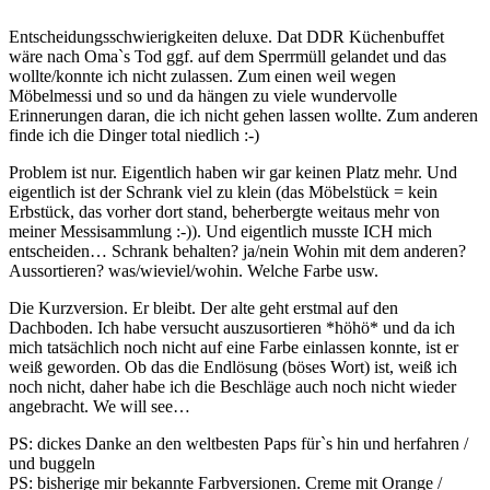
Entscheidungsschwierigkeiten deluxe. Dat DDR Küchenbuffet
wäre nach Oma`s Tod ggf. auf dem Sperrmüll gelandet und das
wollte/konnte ich nicht zulassen. Zum einen weil wegen
Möbelmessi und so und da hängen zu viele wundervolle
Erinnerungen daran, die ich nicht gehen lassen wollte. Zum anderen
finde ich die Dinger total niedlich :-)
Problem ist nur. Eigentlich haben wir gar keinen Platz mehr. Und
eigentlich ist der Schrank viel zu klein (das Möbelstück = kein
Erbstück, das vorher dort stand, beherbergte weitaus mehr von
meiner Messisammlung :-)). Und eigentlich musste ICH mich
entscheiden… Schrank behalten? ja/nein Wohin mit dem anderen?
Aussortieren? was/wieviel/wohin. Welche Farbe usw.
Die Kurzversion. Er bleibt. Der alte geht erstmal auf den
Dachboden. Ich habe versucht auszusortieren *höhö* und da ich
mich tatsächlich noch nicht auf eine Farbe einlassen konnte, ist er
weiß geworden. Ob das die Endlösung (böses Wort) ist, weiß ich
noch nicht, daher habe ich die Beschläge auch noch nicht wieder
angebracht. We will see…
PS: dickes Danke an den weltbesten Paps für`s hin und herfahren /
und buggeln
PS: bisherige mir bekannte Farbversionen. Creme mit Orange /