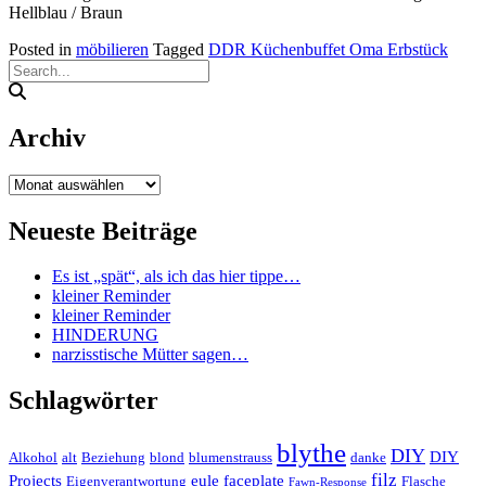
Hellblau / Braun
Posted in
möbilieren
Tagged
DDR Küchenbuffet Oma Erbstück
Archiv
Archiv
Neueste Beiträge
Es ist „spät“, als ich das hier tippe…
kleiner Reminder
kleiner Reminder
HINDERUNG
narzisstische Mütter sagen…
Schlagwörter
blythe
DIY
DIY
Alkohol
alt
Beziehung
blond
blumenstrauss
danke
filz
Projects
eule
faceplate
Eigenverantwortung
Flasche
Fawn-Response