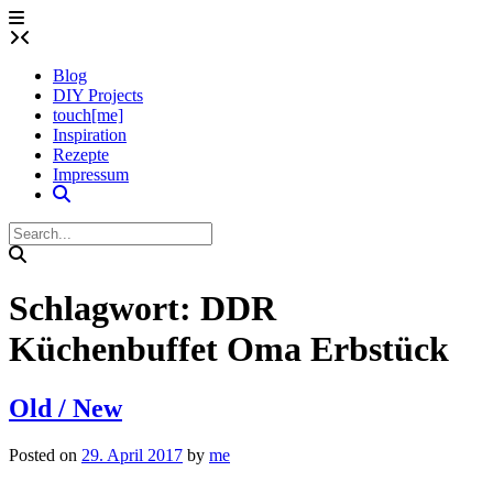
Skip
to
content
Blog
DIY Projects
touch[me]
Inspiration
Rezepte
Impressum
Schlagwort:
DDR
Küchenbuffet Oma Erbstück
Old / New
Posted on
29. April 2017
by
me