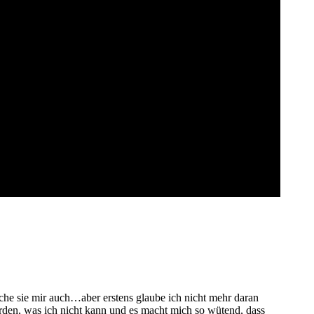
he sie mir auch…aber erstens glaube ich nicht mehr daran
rden, was ich nicht kann und es macht mich so wütend, dass