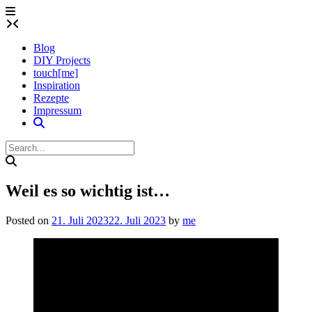
Skip
to
content
Blog
DIY Projects
touch[me]
Inspiration
Rezepte
Impressum
Weil es so wichtig ist…
Posted on
21. Juli 2023
22. Juli 2023
by
me