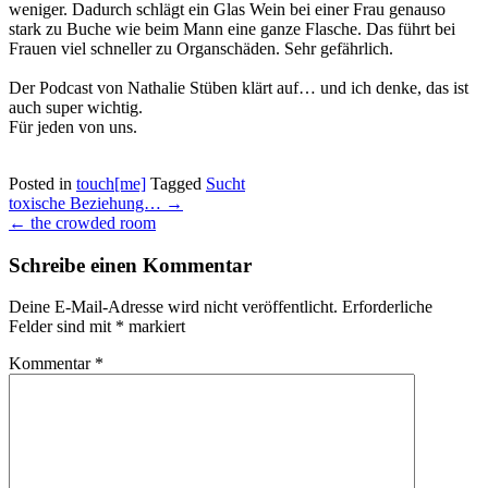
weniger. Dadurch schlägt ein Glas Wein bei einer Frau genauso
stark zu Buche wie beim Mann eine ganze Flasche. Das führt bei
Frauen viel schneller zu Organschäden. Sehr gefährlich.
Der Podcast von Nathalie Stüben klärt auf… und ich denke, das ist
auch super wichtig.
Für jeden von uns.
Posted in
touch[me]
Tagged
Sucht
Post
toxische Beziehung…
→
navigation
←
the crowded room
Schreibe einen Kommentar
Deine E-Mail-Adresse wird nicht veröffentlicht.
Erforderliche
Felder sind mit
*
markiert
Kommentar
*