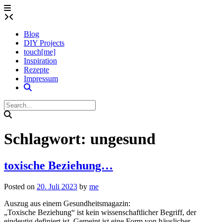
Skip
to
content
Blog
DIY Projects
touch[me]
Inspiration
Rezepte
Impressum
Schlagwort:
ungesund
toxische Beziehung…
Posted on
20. Juli 2023
by
me
Auszug aus einem Gesundheitsmagazin:
„Toxische Beziehung“ ist kein wissenschaftlicher Begriff, der
eindeutig definiert ist. Gemeint ist eine Form von häuslicher