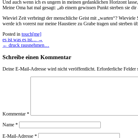
Und auch wenn ich es ungern in meinen gedanklichen Horizont lasse,
Meine Oma hat mal gesagt: „ab einem gewissen Punkt sterben sie dir a
Wieviel Zeit verbringt der menschliche Geist mit „warten“? Wieviele
werde ich vorerst nur meine Haustiere zu Grabe tragen und sterben ü
Posted in
touch[me]
Post
es ist was es ist…
→
navigation
←
druck rausnehmen…
Schreibe einen Kommentar
Deine E-Mail-Adresse wird nicht veröffentlicht.
Erforderliche Felder 
Kommentar
*
Name
*
E-Mail-Adresse
*