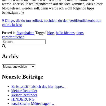
werde. aber sollte ich irgendwann auf die idee kommen, dass dieser
blog gelesen werden soll, dann werde ich wohl folgende tipps
beherzigen :-))
9 Dinge, die du tun solltest, nachdem du den veröffentlichenbutton
gedrückt hast
Posted in
festgehalten
Tagged
blog
,
hallo kleines
,
tipps
,
veröffentlichen
Archiv
Archiv
Neueste Beiträge
Es ist „spät“, als ich das hier tippe…
kleiner Reminder
kleiner Reminder
HINDERUNG
narzisstische Mütter sagen…