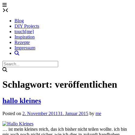
Skip
to
content
Blog
DIY Projects
touch[me]
Inspiration
Rezepte
Impressum
Schlagwort:
veröffentlichen
hallo kleines
Posted on
2. November 2011
31. Januar 2015
by
me
… ist mein kleines reich, das ich bisher nicht teilen wollte. ich bin
mir auch noch nicht sicher, wie ich dies in zukunft handhaben