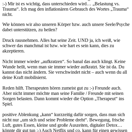
:-) Mir ist es wichtig, dass unterschieden wird… „Belastung vs.
Trauma“. Ich mag den inflationären Gebrauch des Wortes „Trauma“
nicht.
Wie können wir also unseren Körper bzw. auch unsere Seele/Psyche
dabei unterstützen, zu heilen?
Druck rausnehmen. Alles hat seine Zeit. UND ja, ich weiß, wie
schwer das manchmal ist bzw. wie hart es sein kann, dies zu
akzeptieren.
Nicht immer wieder „aufkratzen“. So banal das auch klingt. Keine
Wunde heilt, wenn man sie immer wieder aufkratzt. Sie ist da. Du
kannst das nicht ändern. Sie verschwindet nicht – auch wenn du all
deine Kraft mobilisierst.
Reden hilft. Therapeuten hören zumeist gut zu :-) Freunde auch.
Aber nicht immer möchte man seine Familie / Freunde mit seinen
Sorgen belasten. Dann kommt wieder die Option „Therapeut“ ins
Spiel.
positive Ablenkung „kann“ kurzzeitig dafür sorgen, dass man sich
nicht nur „um sich und seine Probleme dreht“. Bewegung, frische
Luft, gutes Essen, kleine und große Auszeiten, digitaler Detox…
könnte dir gut tun :-) Auch Netflix und co. kann für einen gewissen