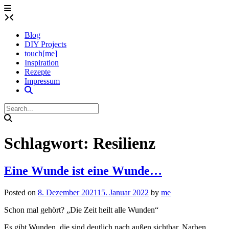
Skip
to
content
Blog
DIY Projects
touch[me]
Inspiration
Rezepte
Impressum
Schlagwort:
Resilienz
Eine Wunde ist eine Wunde…
Posted on
8. Dezember 2021
15. Januar 2022
by
me
Schon mal gehört? „Die Zeit heilt alle Wunden“
Es gibt Wunden, die sind deutlich nach außen sichtbar. Narben