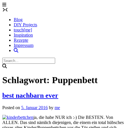
Skip
to
content
Blog
DIY Projects
touch[me]
Inspiration
Rezepte
Impressum
Schlagwort:
Puppenbett
best nachbarn ever
Posted on
5. Januar 2016
by
me
ja, die habe NUR ich :-) Die BESTEN. Von
ALLEN. Das sind nämlich diejenigen, die einem ein total hübsches
süsses altes Kinder/Puppenbettchen vor die Tür stellen und sich