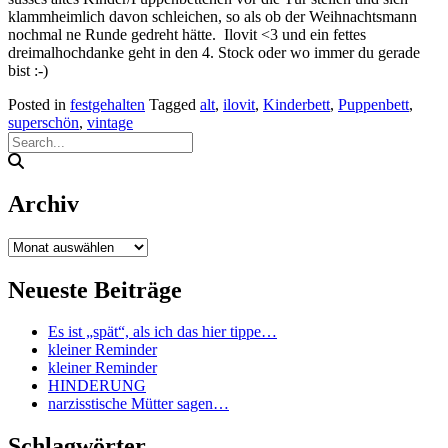
klammheimlich davon schleichen, so als ob der Weihnachtsmann
nochmal ne Runde gedreht hätte. Ilovit <3 und ein fettes
dreimalhochdanke geht in den 4. Stock oder wo immer du gerade
bist :-)
Posted in
festgehalten
Tagged
alt
,
ilovit
,
Kinderbett
,
Puppenbett
,
superschön
,
vintage
Archiv
Archiv
Neueste Beiträge
Es ist „spät“, als ich das hier tippe…
kleiner Reminder
kleiner Reminder
HINDERUNG
narzisstische Mütter sagen…
Schlagwörter