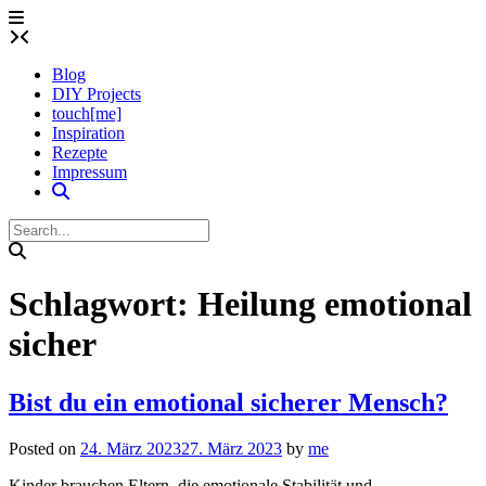
Skip
to
content
Blog
DIY Projects
touch[me]
Inspiration
Rezepte
Impressum
Schlagwort:
Heilung emotional
sicher
Bist du ein emotional sicherer Mensch?
Posted on
24. März 2023
27. März 2023
by
me
Kinder brauchen Eltern, die emotionale Stabilität und