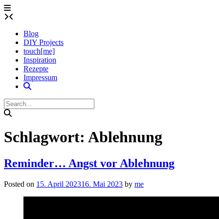
Skip
to
content
Blog
DIY Projects
touch[me]
Inspiration
Rezepte
Impressum
Schlagwort:
Ablehnung
Reminder… Angst vor Ablehnung
Posted on
15. April 2023
16. Mai 2023
by
me