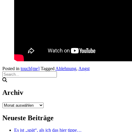
Posted in
touch[me]
Tagged
Ablehnung
,
Angst
Archiv
Archiv
Neueste Beiträge
Es ist „spät“, als ich das hier tippe…