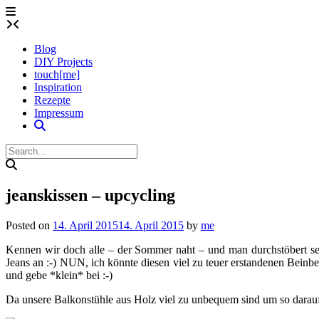
Skip
to
content
Blog
DIY Projects
touch[me]
Inspiration
Rezepte
Impressum
jeanskissen – upcycling
Posted on
14. April 2015
14. April 2015
by
me
Kennen wir doch alle – der Sommer naht – und man durchstöbert sein
Jeans an :-) NUN, ich könnte diesen viel zu teuer erstandenen Beinbe
und gebe *klein* bei :-)
Da unsere Balkonstühle aus Holz viel zu unbequem sind um so darauf 