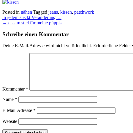
Posted in
nähen
Tagged
jeans
,
kissen
,
patchwork
Post
in jedem steckt Veränderung
→
navigation
←
eis am stiel für meine püppis
Schreibe einen Kommentar
Deine E-Mail-Adresse wird nicht veröffentlicht.
Erforderliche Felder 
Kommentar
*
Name
*
E-Mail-Adresse
*
Website