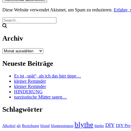
Diese Website verwendet Akismet, um Spam zu reduzieren.
Erfahre,
Archiv
Archiv
Neueste Beiträge
Es ist „spät“, als ich das hier tippe…
kleiner Reminder
kleiner Reminder
HINDERUNG
narzisstische Mütter sagen…
Schlagwörter
blythe
DIY
DIY Pro
Alkohol
alt
Beziehung
blond
blumenstrauss
danke