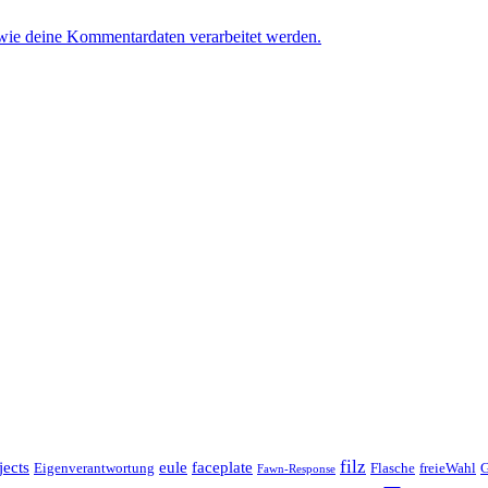
 wie deine Kommentardaten verarbeitet werden.
filz
jects
eule
faceplate
Eigenverantwortung
Flasche
freieWahl
G
Fawn-Response