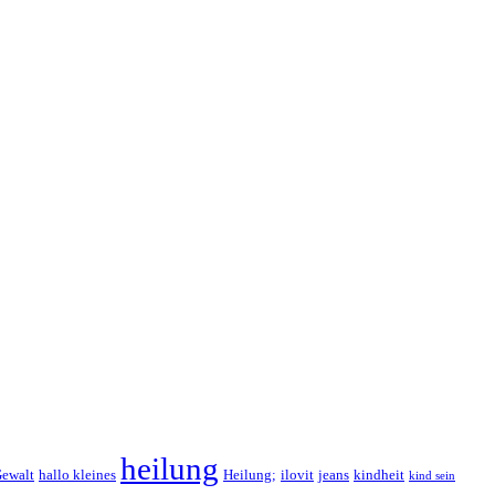
heilung
ewalt
hallo kleines
Heilung;
ilovit
jeans
kindheit
kind sein