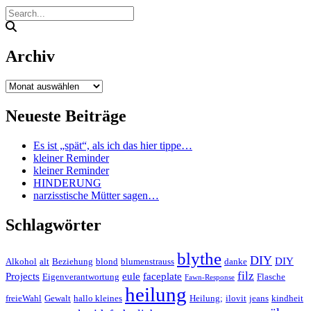
Archiv
Archiv
Neueste Beiträge
Es ist „spät“, als ich das hier tippe…
kleiner Reminder
kleiner Reminder
HINDERUNG
narzisstische Mütter sagen…
Schlagwörter
blythe
DIY
DIY
Alkohol
alt
Beziehung
blond
blumenstrauss
danke
filz
Projects
eule
faceplate
Eigenverantwortung
Flasche
Fawn-Response
heilung
freieWahl
Gewalt
hallo kleines
Heilung;
ilovit
jeans
kindheit