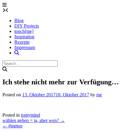
Skip
to
content
Blog
DIY Projects
touch[me]
Inspiration
Rezepte
Impressum
Ich stehe nicht mehr zur Verfügung…
Posted on
13. Oktober 2017
18. Oktober 2017
by
me
Posted in
tomymind
Post
wählen gehen = ja, aber wen?
→
navigation
←
#metoo