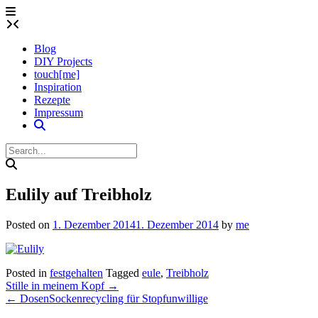
Skip
to
content
Blog
DIY Projects
touch[me]
Inspiration
Rezepte
Impressum
Eulily auf Treibholz
Posted on
1. Dezember 2014
1. Dezember 2014
by
me
Posted in
festgehalten
Tagged
eule
,
Treibholz
Post
Stille in meinem Kopf
→
navigation
←
DosenSockenrecycling für Stopfunwillige