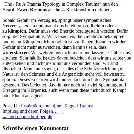
„The 4Fs: A Trauma Typology in Complex Trauma” nun den
Begriff
Fawn Respons
als die 4. Reaktionsform definiert.
Sobald Gefahr im Verzug ist, springt unser sympathisches
Nervensystem an und macht uns bereit, um zu
fliehen
oder
zu
kämpfen
. Dafür muss viel Energie bereitgestellt werden. Dafür
sorgt der Sympathikus. Wir versuchen, die Gefahr zu bekämpfen
und wenn Kämpfen nicht möglich ist, zu fliehen. Können wir der
Gefahr nicht mehr ausweichen, dann kann es sein, dass
wir
erstarren
. Wir wehren uns nicht mehr und lassen „es“ über uns
ergehen. Sehr häufig ist dies davon begleitet, dass wir uns selbst von
außen sehen und nicht mehr mit uns verbunden sind, wir sind
dissoziiert. Man kann sagen, dass dies eine Schutzvorrichtung der
Natur ist, den Schmerz und die Angst nicht mehr voll bewusst zu
spüren. Dieses Erstarren wird immer noch durch den Sympathikus
gesteuert. Das bedeutet, dass immer noch sehr viel Spannung und
Erregung im Körper ist, auch wenn man diese nicht durch Kampf
oder Flucht ausagiert.
Posted in
Inspiration
,
touch[me]
Tagged
Trauma
Post
Impfung und deren Folgen…
→
navigation
←
hurt people hurt people
Schreibe einen Kommentar