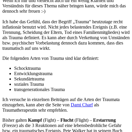
Wenn ich mir und vielleicht auch dir ein wenig Klarheit und
Verständnis für dieses Thema näher bringen kann, würde mich das
dennoch sehr freuen :-)
Ich habe das Gefühl, dass der Begriff „Trauma“ heutzutage recht
inflationär benutzt wird. Nicht jedes belastendes Ereignis (z.B. eine
Trennung, Scheidung der Eltern, Tod eines Familienmitgliedes) wird
als Trauma definiert. Es kann aber durch Verkettung von Umständen
bzw. psychischer Vorbelastung dennoch dazu kommen, dass dies
traumatisch auf uns wirkt.
Die folgenden Arten von Trauma sind klar definiert:
Schocktrauma
Entwicklungstrauma
Sekundärtrauma
soziales Trauma
transgenerationales Trauma
Ich versuche in einzelnen Beiträgen auf die Arten der Traumata
einzugehen, kann aber die Seite von
Dami Charf
als
Traumatherapeutin sehr empfehlen.
Bisher galten
Kampf
(Fight) –
Flucht
(Flight) –
Erstarrung
(Freeze) als die 3 Reaktionen auf eine lebensbedrohliche Gefahr
bzw. ein traumatisches Ereignis. Pete Walker hat in seinem Buch