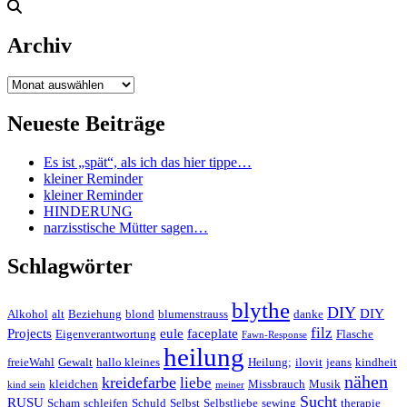
Archiv
Archiv
Neueste Beiträge
Es ist „spät“, als ich das hier tippe…
kleiner Reminder
kleiner Reminder
HINDERUNG
narzisstische Mütter sagen…
Schlagwörter
blythe
DIY
DIY
Alkohol
alt
Beziehung
blond
blumenstrauss
danke
filz
Projects
eule
faceplate
Eigenverantwortung
Flasche
Fawn-Response
heilung
freieWahl
Gewalt
hallo kleines
Heilung;
ilovit
jeans
kindheit
nähen
kreidefarbe
liebe
kleidchen
Missbrauch
Musik
kind sein
meiner
Sucht
RUSU
Scham
schleifen
Schuld
Selbst
Selbstliebe
sewing
therapie