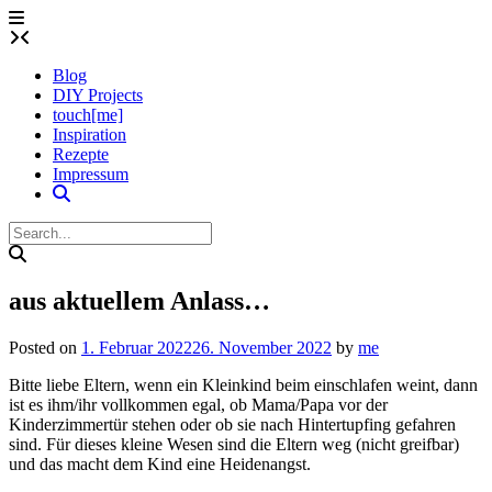
Skip
to
content
Blog
DIY Projects
touch[me]
Inspiration
Rezepte
Impressum
aus aktuellem Anlass…
Posted on
1. Februar 2022
26. November 2022
by
me
Bitte liebe Eltern, wenn ein Kleinkind beim einschlafen weint, dann
ist es ihm/ihr vollkommen egal, ob Mama/Papa vor der
Kinderzimmertür stehen oder ob sie nach Hintertupfing gefahren
sind. Für dieses kleine Wesen sind die Eltern weg (nicht greifbar)
und das macht dem Kind eine Heidenangst.