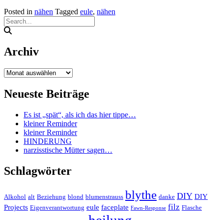
Posted in
nähen
Tagged
eule
,
nähen
Archiv
Archiv
Neueste Beiträge
Es ist „spät“, als ich das hier tippe…
kleiner Reminder
kleiner Reminder
HINDERUNG
narzisstische Mütter sagen…
Schlagwörter
blythe
DIY
DIY
Alkohol
alt
Beziehung
blond
blumenstrauss
danke
filz
Projects
eule
faceplate
Eigenverantwortung
Flasche
Fawn-Response
heilung